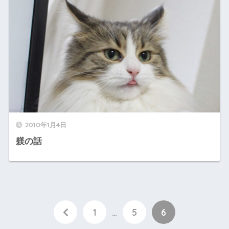
2010年1月4日
躾の話
1
…
5
6