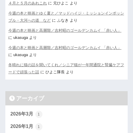
４月と５月のあれこれ
に
元ひよこ
より
今週の本と映画とゆく夏と／マッドハイジ・ミッションインポッシ
ブル・大河への道 など
に
ふなき
より
今週の本と映画と高層階／吉村昭のゴールデンカムイ 「赤い人」
に
ukasuga
より
今週の本と映画と高層階／吉村昭のゴールデンカムイ 「赤い人」
に
ukasuga
より
冬晴れに猫の話を聞いてくれ／シニア猫が一年間通院と腎臓ケアフ
ードで頑張った話
に
ひよこ隊長
より
アーカイブ
2026年3月
1
2026年1月
1