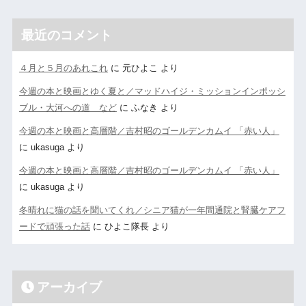
最近のコメント
４月と５月のあれこれ
に
元ひよこ
より
今週の本と映画とゆく夏と／マッドハイジ・ミッションインポッシ
ブル・大河への道 など
に
ふなき
より
今週の本と映画と高層階／吉村昭のゴールデンカムイ 「赤い人」
に
ukasuga
より
今週の本と映画と高層階／吉村昭のゴールデンカムイ 「赤い人」
に
ukasuga
より
冬晴れに猫の話を聞いてくれ／シニア猫が一年間通院と腎臓ケアフ
ードで頑張った話
に
ひよこ隊長
より
アーカイブ