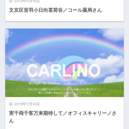
2013年11月14日
文京区音羽小日向茗荷谷／コール薬局さん
2013年11月14日
実千両千客万来期待して／オフィスキャリーノさ
ん