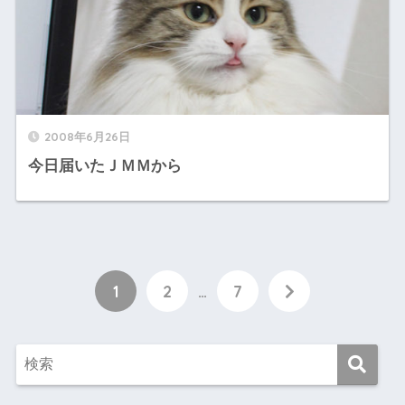
2008年6月26日
今日届いたＪＭＭから
1
2
…
7