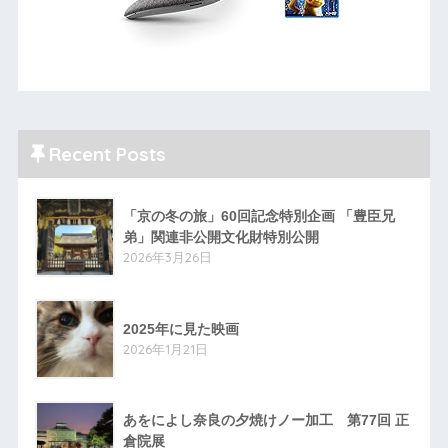
Recent Posts
「京の冬の旅」60回記念特別企画 「豊臣兄
弟」関連非公開文化財特別公開
2026年3月26日
2025年に見た映画
2026年1月21日
あをによし奈良の夕焼けノー加工 第77回 正
倉院展