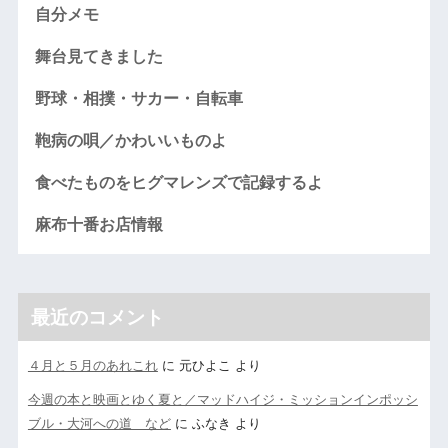
自分メモ
舞台見てきました
野球・相撲・サカー・自転車
鞄病の唄／かわいいものよ
食べたものをヒグマレンズで記録するよ
麻布十番お店情報
最近のコメント
４月と５月のあれこれ
に
元ひよこ
より
今週の本と映画とゆく夏と／マッドハイジ・ミッションインポッシ
ブル・大河への道 など
に
ふなき
より