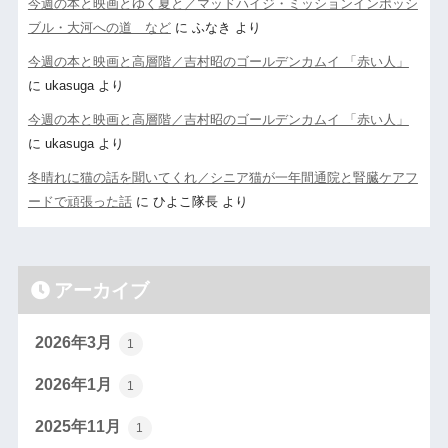
今週の本と映画とゆく夏と／マッドハイジ・ミッションインポッシ
ブル・大河への道 など
に
ふなき
より
今週の本と映画と高層階／吉村昭のゴールデンカムイ 「赤い人」
に
ukasuga
より
今週の本と映画と高層階／吉村昭のゴールデンカムイ 「赤い人」
に
ukasuga
より
冬晴れに猫の話を聞いてくれ／シニア猫が一年間通院と腎臓ケアフ
ードで頑張った話
に
ひよこ隊長
より
アーカイブ
2026年3月
1
2026年1月
1
2025年11月
1