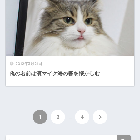
2012年3月21日
俺の名前は濱マイク海の響を懐かしむ
1
2
…
4