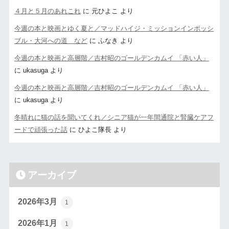
４月と５月のあれこれ
に
元ひよこ
より
今週の本と映画とゆく夏と／マッドハイジ・ミッションインポッシ
ブル・大河への道 など
に
ふなき
より
今週の本と映画と高層階／吉村昭のゴールデンカムイ 「赤い人」
に
ukasuga
より
今週の本と映画と高層階／吉村昭のゴールデンカムイ 「赤い人」
に
ukasuga
より
冬晴れに猫の話を聞いてくれ／シニア猫が一年間通院と腎臓ケアフ
ードで頑張った話
に
ひよこ隊長
より
アーカイブ
2026年3月
1
2026年1月
1