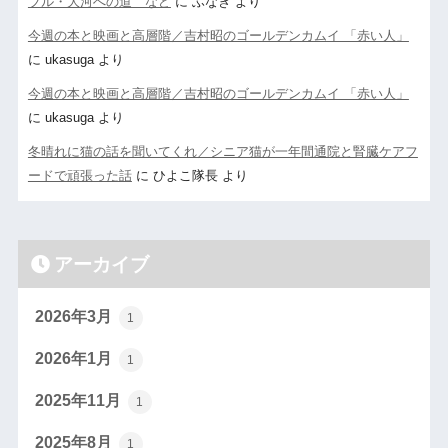
ブル・大河への道 など
に
ふなき
より
今週の本と映画と高層階／吉村昭のゴールデンカムイ 「赤い人」
に
ukasuga
より
今週の本と映画と高層階／吉村昭のゴールデンカムイ 「赤い人」
に
ukasuga
より
冬晴れに猫の話を聞いてくれ／シニア猫が一年間通院と腎臓ケアフ
ードで頑張った話
に
ひよこ隊長
より
アーカイブ
2026年3月
1
2026年1月
1
2025年11月
1
2025年8月
1