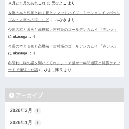
４月と５月のあれこれ
に
元ひよこ
より
今週の本と映画とゆく夏と／マッドハイジ・ミッションインポッシ
ブル・大河への道 など
に
ふなき
より
今週の本と映画と高層階／吉村昭のゴールデンカムイ 「赤い人」
に
ukasuga
より
今週の本と映画と高層階／吉村昭のゴールデンカムイ 「赤い人」
に
ukasuga
より
冬晴れに猫の話を聞いてくれ／シニア猫が一年間通院と腎臓ケアフ
ードで頑張った話
に
ひよこ隊長
より
アーカイブ
2026年3月
1
2026年1月
1