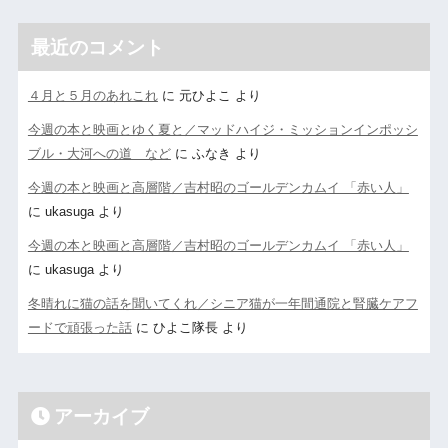
最近のコメント
４月と５月のあれこれ
に
元ひよこ
より
今週の本と映画とゆく夏と／マッドハイジ・ミッションインポッシ
ブル・大河への道 など
に
ふなき
より
今週の本と映画と高層階／吉村昭のゴールデンカムイ 「赤い人」
に
ukasuga
より
今週の本と映画と高層階／吉村昭のゴールデンカムイ 「赤い人」
に
ukasuga
より
冬晴れに猫の話を聞いてくれ／シニア猫が一年間通院と腎臓ケアフ
ードで頑張った話
に
ひよこ隊長
より
アーカイブ