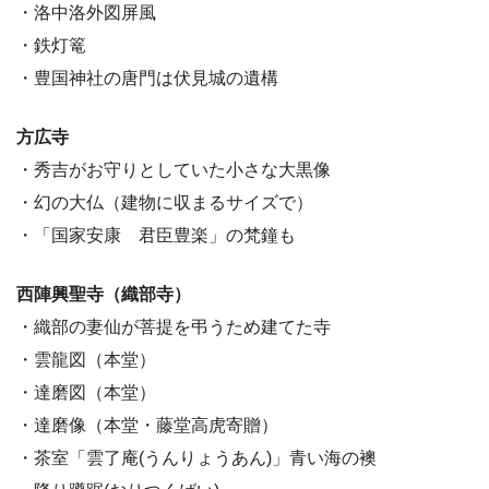
・洛中洛外図屏風
・鉄灯篭
・豊国神社の唐門は伏見城の遺構
方広寺
・秀吉がお守りとしていた小さな大黒像
・幻の大仏（建物に収まるサイズで）
・「国家安康 君臣豊楽」の梵鐘も
西陣興聖寺（織部寺）
・織部の妻仙が菩提を弔うため建てた寺
・雲龍図（本堂）
・達磨図（本堂）
・達磨像（本堂・藤堂高虎寄贈）
・茶室「雲了庵(うんりょうあん)」青い海の襖