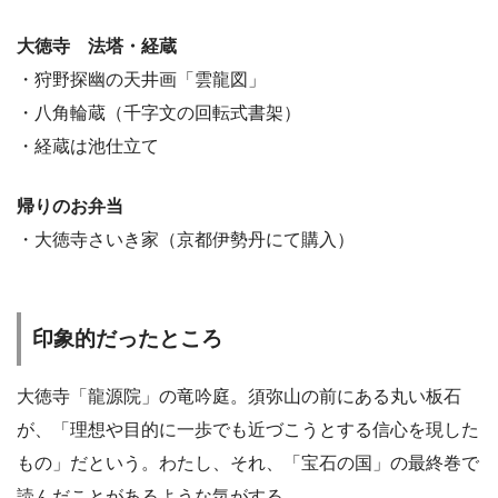
大徳寺 法塔・経蔵
・狩野探幽の天井画「雲龍図」
・八角輪蔵（千字文の回転式書架）
・経蔵は池仕立て
帰りのお弁当
・大徳寺さいき家（京都伊勢丹にて購入）
印象的だったところ
大徳寺「龍源院」の竜吟庭。須弥山の前にある丸い板石
が、「理想や目的に一歩でも近づこうとする信心を現した
もの」だという。わたし、それ、「宝石の国」の最終巻で
読んだことがあるような気がする。