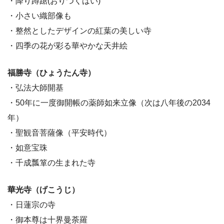
・降り蹲踞(おりつくばい)
・小さい織部像も
・整然としたデザインの紅葉の美しい寺
・四季の花が彩る華やかな天井絵
福勝寺（ひょうたん寺）
・弘法大師開基
・50年に一度御開帳の薬師如来立像（次は八年後の2034
年）
・聖観音菩薩像（平安時代）
・如意宝珠
・千成瓢箪の生まれた寺
華光寺（げこうじ）
・日蓮宗の寺
・御本尊は十界曼荼羅