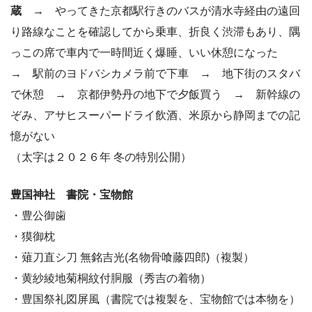
蔵
→ やってきた京都駅行きのバスが清水寺経由の遠回
り路線なことを確認してから乗車、折良く渋滞もあり、隅
っこの席で車内で一時間近く爆睡、いい休憩になった
→ 駅前のヨドバシカメラ前で下車 → 地下街のスタバ
で休憩 → 京都伊勢丹の地下で夕飯買う → 新幹線の
ぞみ、アサヒスーパードライ飲酒、米原から静岡までの記
憶がない
（太字は２０２６年 冬の特別公開）
豊国神社 書院・宝物館
・豊公御歯
・獏御枕
・薙刀直シ刀 無銘吉光(名物骨喰藤四郎)（複製）
・黄紗綾地菊桐紋付胴服（秀吉の着物）
・豊国祭礼図屏風（書院では複製を、宝物館では本物を）