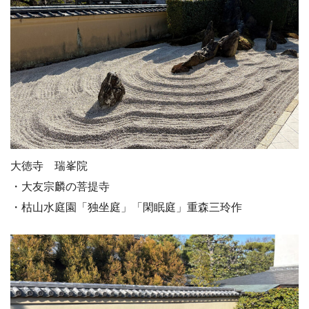
大徳寺 瑞峯院
・大友宗麟の菩提寺
・枯山水庭園「独坐庭」「閑眠庭」重森三玲作