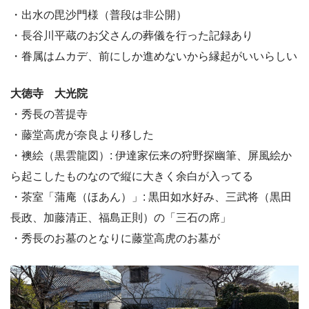
・出水の毘沙門様（普段は非公開）
・長谷川平蔵のお父さんの葬儀を行った記録あり
・眷属はムカデ、前にしか進めないから縁起がいいらしい
大徳寺 大光院
・秀長の菩提寺
・藤堂高虎が奈良より移した
・襖絵（黒雲龍図）: 伊達家伝来の狩野探幽筆、屏風絵か
ら起こしたものなので縦に大きく余白が入ってる
・茶室「蒲庵（ほあん）」: 黒田如水好み、三武将（黒田
長政、加藤清正、福島正則）の「三石の席」
・秀長のお墓のとなりに藤堂高虎のお墓が