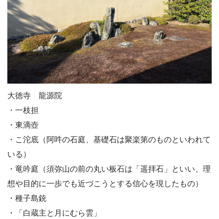
大徳寺 龍源院
・一枝担
・東滴壺
・こ沱底（阿吽の石庭、基礎石は聚楽第のものといわれて
いる）
・竜吟庭（須弥山の前の丸い板石は「遥拝石」といい、理
想や目的に一歩でも近づこうとする信心を現したもの）
・種子島銃
・「白蔵主と月にむら雲」