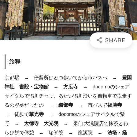
旅程
京都駅 → 停留所ひとつ歩いてから市バスへ →
豊国
神社 書院・宝物館 → 方広寺
→ docomoのシェア
サイクルで鴨川チャリ、あたい鴨川沿いを自転車で疾走す
るのが夢だったの →
織部寺
→ 市バスで
福勝寺
→ 徒歩で
華光寺
→ docomoのシェアサイクルで紫
野 →
大徳寺 大光院
→ 泉仙 大滋院店で抹茶とわ
らび餅で休憩 → 瑞峯院 → 龍源院 →
法塔・経