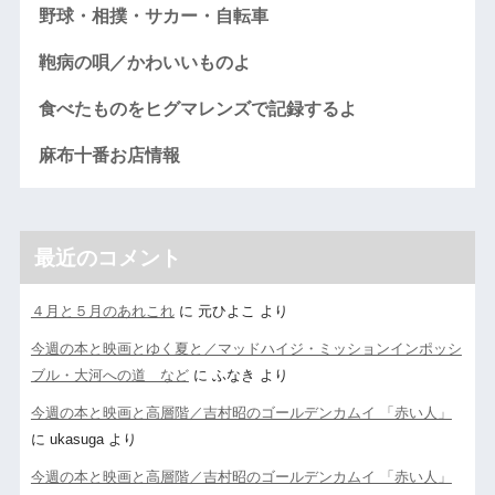
野球・相撲・サカー・自転車
鞄病の唄／かわいいものよ
食べたものをヒグマレンズで記録するよ
麻布十番お店情報
最近のコメント
４月と５月のあれこれ
に
元ひよこ
より
今週の本と映画とゆく夏と／マッドハイジ・ミッションインポッシ
ブル・大河への道 など
に
ふなき
より
今週の本と映画と高層階／吉村昭のゴールデンカムイ 「赤い人」
に
ukasuga
より
今週の本と映画と高層階／吉村昭のゴールデンカムイ 「赤い人」