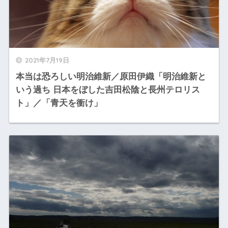
2021年7月19日
本当は恐ろしい明治維新／原田伊織「明治維新と
いう過ち 日本をぼした吉田松陰と長州テロリス
ト」／「青天を衝け」