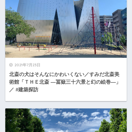
2021年7月23日
北斎の犬はそんなにかわいくない／すみだ北斎美
術館「ＴＨＥ北斎 ―冨嶽三十六景と幻の絵巻―」
／ #建築探訪