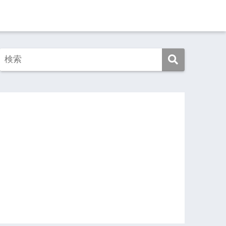
この映画を見よ！
この本を読め！
旅ゆけば