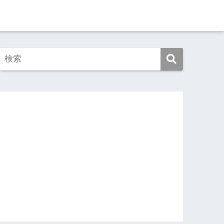
この映画を見よ！
この本を読め！
旅ゆけば