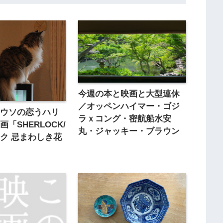
今週の本と映画と大型連休
／オッペンハイマー・ゴジ
ワウソの恋うハリ
ラｘコング・密航船水安
「SHERLOCK/
丸・ジャッキー・ブラウン
ク 忌まわしき花