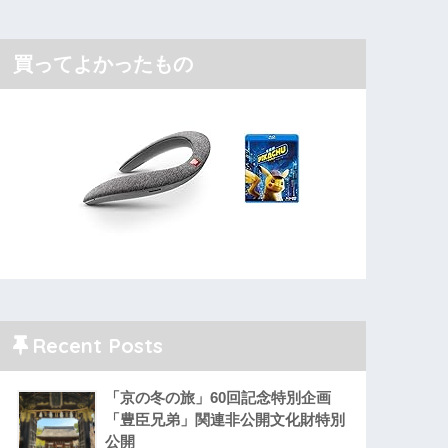
買ってよかったもの
Recent Posts
「京の冬の旅」60回記念特別企画
「豊臣兄弟」関連非公開文化財特別
公開