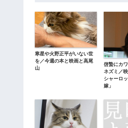
寒星や火野正平がいない世
を／今週の本と映画と高尾
啓蟄にカ
山
ネズミ／映画
シャーロッ
嫁」