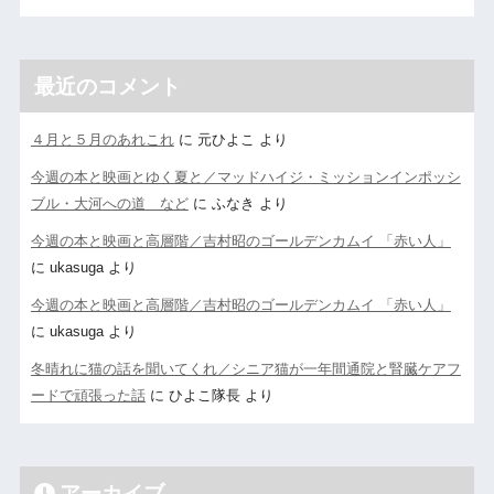
最近のコメント
４月と５月のあれこれ
に
元ひよこ
より
今週の本と映画とゆく夏と／マッドハイジ・ミッションインポッシ
ブル・大河への道 など
に
ふなき
より
今週の本と映画と高層階／吉村昭のゴールデンカムイ 「赤い人」
に
ukasuga
より
今週の本と映画と高層階／吉村昭のゴールデンカムイ 「赤い人」
に
ukasuga
より
冬晴れに猫の話を聞いてくれ／シニア猫が一年間通院と腎臓ケアフ
ードで頑張った話
に
ひよこ隊長
より
アーカイブ