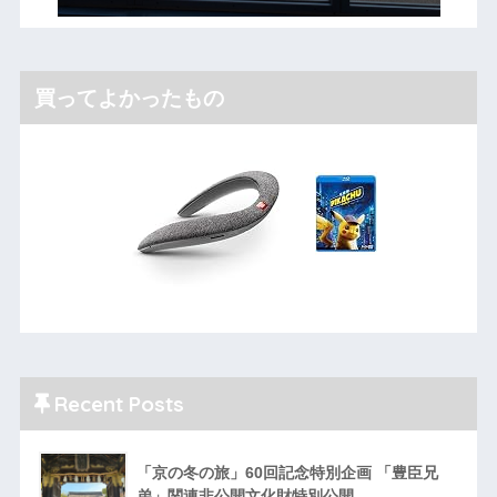
買ってよかったもの
Recent Posts
「京の冬の旅」60回記念特別企画 「豊臣兄
弟」関連非公開文化財特別公開