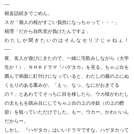
—
税金話続きでごめん。
スガ「個人の税がすごい負担になっちゃって・・・」
税理「だから自民党が負けたんですよ」
わ た し が 聞 き た い の は そ ん な セ リ フ じ ゃ ね ぇ ！
—-
夜、友人が遊びにきたので、一緒に宅飲みしながら（大学
生か！）、ＮＨＫドラマ『ハゲタカ』を見る。ちゃぶ台を
囲んで画面に釘付けになっていると、わたしの腿の上にぬ
くもりのある重みが。「えっ、なっ、なにがおきてる
の？」とあわててそっちに目を移したら、ウカ様がわたし
の太ももを踏み台にしてちゃぶ台の上の冷奴（の上の鰹
節）を狙っていただけでした。もー。ウカー。かわいいん
だからー。
しかし、『ハゲタカ』はいいドラマですな。ハゲタカって