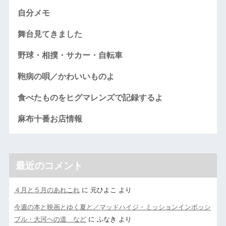
自分メモ
舞台見てきました
野球・相撲・サカー・自転車
鞄病の唄／かわいいものよ
食べたものをヒグマレンズで記録するよ
麻布十番お店情報
最近のコメント
４月と５月のあれこれ
に
元ひよこ
より
今週の本と映画とゆく夏と／マッドハイジ・ミッションインポッシ
ブル・大河への道 など
に
ふなき
より