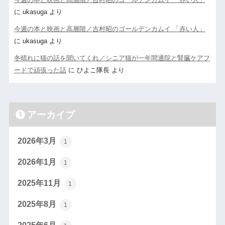
に
ukasuga
より
今週の本と映画と高層階／吉村昭のゴールデンカムイ 「赤い人」
に
ukasuga
より
冬晴れに猫の話を聞いてくれ／シニア猫が一年間通院と腎臓ケアフ
ードで頑張った話
に
ひよこ隊長
より
アーカイブ
2026年3月
1
2026年1月
1
2025年11月
1
2025年8月
1