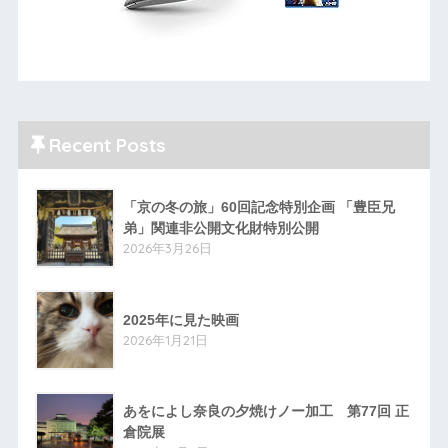
Recent Posts
「京の冬の旅」60回記念特別企画 「豊臣兄
弟」関連非公開文化財特別公開
2026年3月26日
2025年に見た映画
2026年1月21日
あをによし奈良の夕焼けノー加工 第77回 正
倉院展