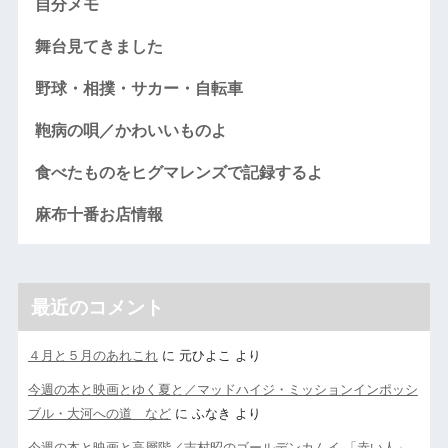
自分メモ
舞台見てきました
野球・相撲・サカー・自転車
鞄病の唄／かわいいものよ
食べたものをヒグマレンズで記録するよ
麻布十番お店情報
最近のコメント
４月と５月のあれこれ
に
元ひよこ
より
今週の本と映画とゆく夏と／マッドハイジ・ミッションインポッシ
ブル・大河への道 など
に
ふなき
より
今週の本と映画と高層階／吉村昭のゴールデンカムイ 「赤い人」