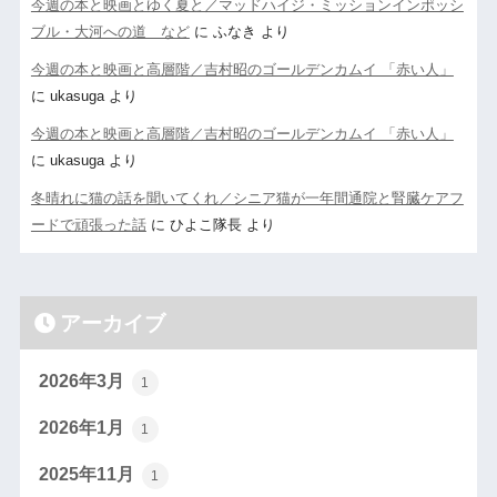
今週の本と映画とゆく夏と／マッドハイジ・ミッションインポッシ
ブル・大河への道 など
に
ふなき
より
今週の本と映画と高層階／吉村昭のゴールデンカムイ 「赤い人」
に
ukasuga
より
今週の本と映画と高層階／吉村昭のゴールデンカムイ 「赤い人」
に
ukasuga
より
冬晴れに猫の話を聞いてくれ／シニア猫が一年間通院と腎臓ケアフ
ードで頑張った話
に
ひよこ隊長
より
アーカイブ
2026年3月
1
2026年1月
1
2025年11月
1