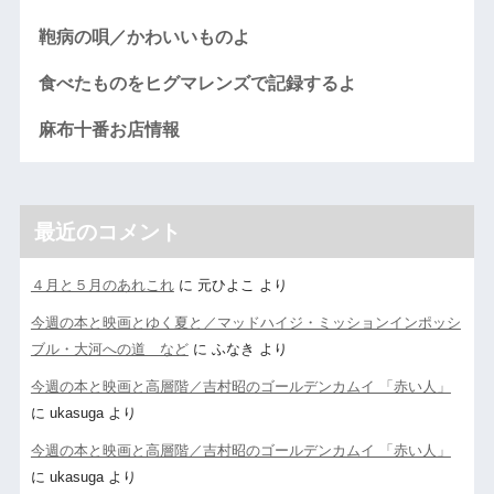
鞄病の唄／かわいいものよ
食べたものをヒグマレンズで記録するよ
麻布十番お店情報
最近のコメント
４月と５月のあれこれ
に
元ひよこ
より
今週の本と映画とゆく夏と／マッドハイジ・ミッションインポッシ
ブル・大河への道 など
に
ふなき
より
今週の本と映画と高層階／吉村昭のゴールデンカムイ 「赤い人」
に
ukasuga
より
今週の本と映画と高層階／吉村昭のゴールデンカムイ 「赤い人」
に
ukasuga
より