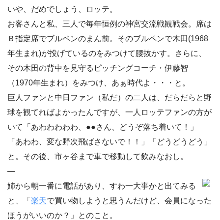
いや、だめでしょう、ロッテ。
お客さんと私、三人で毎年恒例の神宮交流戦観戦会。席は
Ｂ指定席でブルペンのまん前。そのブルペンで木田(1968
年生まれ)が投げているのをみつけて腰抜かす。さらに、
その木田の背中を見守るピッチングコーチ・伊藤智
（1970年生まれ）をみつけ、あぁ時代よ・・・と。
巨人ファンと中日ファン（私だ）の二人は、だらだらと野
球を観てればよかったんですが、一人ロッテファンの方が
いて「あわわわわわ、●●さん、どうぞ落ち着いて！」
「あわわ、変な野次飛ばさないで！！」「どうどうどう」
と。その後、市ヶ谷まで車で移動して飲みなおし。
—
姉から朝一番に電話があり、すわ一大事かと出てみる
と、「
楽天
で買い物しようと思うんだけど、会員になった
ほうがいいのか？」とのこと。