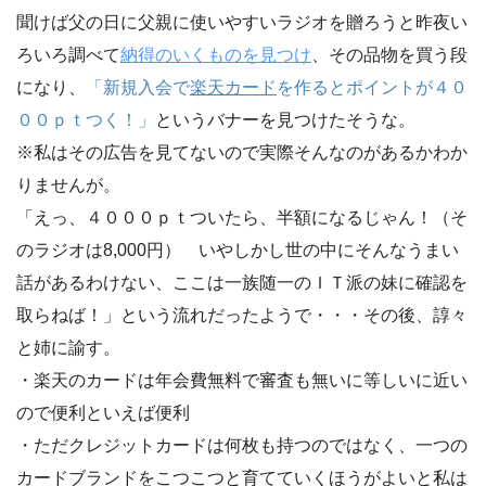
聞けば父の日に父親に使いやすいラジオを贈ろうと昨夜い
ろいろ調べて
納得のいくものを見つけ
、その品物を買う段
になり、
「新規入会で
楽天カード
を作るとポイントが４０
００ｐｔつく！」
というバナーを見つけたそうな。
※私はその広告を見てないので実際そんなのがあるかわか
りませんが。
「えっ、４０００ｐｔついたら、半額になるじゃん！（そ
のラジオは8,000円） いやしかし世の中にそんなうまい
話があるわけない、ここは一族随一のＩＴ派の妹に確認を
取らねば！」という流れだったようで・・・その後、諄々
と姉に諭す。
・楽天のカードは年会費無料で審査も無いに等しいに近い
ので便利といえば便利
・ただクレジットカードは何枚も持つのではなく、一つの
カードブランドをこつこつと育てていくほうがよいと私は