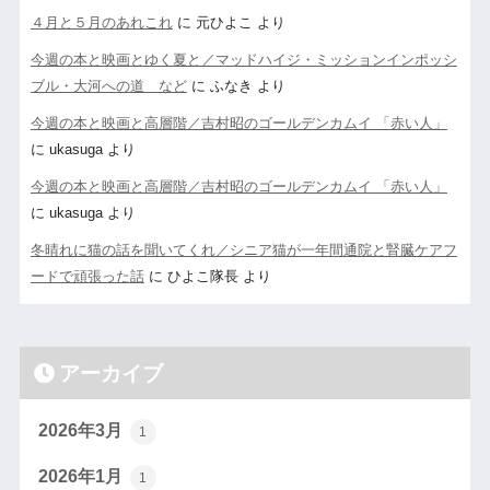
４月と５月のあれこれ
に
元ひよこ
より
今週の本と映画とゆく夏と／マッドハイジ・ミッションインポッシ
ブル・大河への道 など
に
ふなき
より
今週の本と映画と高層階／吉村昭のゴールデンカムイ 「赤い人」
に
ukasuga
より
今週の本と映画と高層階／吉村昭のゴールデンカムイ 「赤い人」
に
ukasuga
より
冬晴れに猫の話を聞いてくれ／シニア猫が一年間通院と腎臓ケアフ
ードで頑張った話
に
ひよこ隊長
より
アーカイブ
2026年3月
1
2026年1月
1