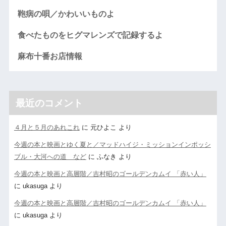
鞄病の唄／かわいいものよ
食べたものをヒグマレンズで記録するよ
麻布十番お店情報
最近のコメント
４月と５月のあれこれ
に
元ひよこ
より
今週の本と映画とゆく夏と／マッドハイジ・ミッションインポッシ
ブル・大河への道 など
に
ふなき
より
今週の本と映画と高層階／吉村昭のゴールデンカムイ 「赤い人」
に
ukasuga
より
今週の本と映画と高層階／吉村昭のゴールデンカムイ 「赤い人」
に
ukasuga
より