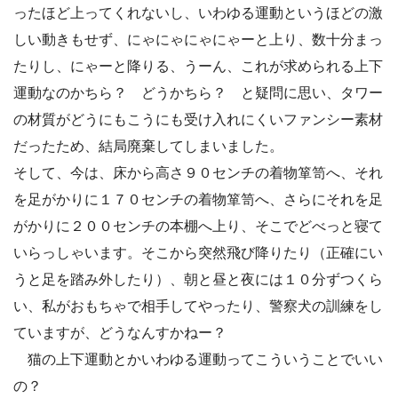
ったほど上ってくれないし、いわゆる運動というほどの激
しい動きもせず、にゃにゃにゃにゃーと上り、数十分まっ
たりし、にゃーと降りる、うーん、これが求められる上下
運動なのかちら？ どうかちら？ と疑問に思い、タワー
の材質がどうにもこうにも受け入れにくいファンシー素材
だったため、結局廃棄してしまいました。
そして、今は、床から高さ９０センチの着物箪笥へ、それ
を足がかりに１７０センチの着物箪笥へ、さらにそれを足
がかりに２００センチの本棚へ上り、そこでどべっと寝て
いらっしゃいます。そこから突然飛び降りたり（正確にい
うと足を踏み外したり）、朝と昼と夜には１０分ずつくら
い、私がおもちゃで相手してやったり、警察犬の訓練をし
ていますが、どうなんすかねー？
猫の上下運動とかいわゆる運動ってこういうことでいい
の？