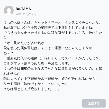
Be-TAMA
2008年7月17日
うちのお嬢さんは、キャットタワーと、タンス２棹を伝ったり、
私が廊下につけた手製の猫階段で上下運動をしていますね。
でもその上を走ったりするのは稀な気がする。むしろ、伸びした
り、
上から眺めたりが多い気が。
段を使った屈伸運動は、そこそこ運動になるんでしょうか
ね？？
一番お気に入りの運動は、猫じゃらしでスイッチが入ったとき。
コルクマット敷きつめた廊下を激走します。
うちの子は和猫の三毛なのでそんなに運動量が必要ないのかも知
れませんが、
猫によっても上下運動か水平運動か、好みが分かれるのかも。
リード着けて散歩ですか・・・いいなー。
うちは頑として拒絶されました。。。
返信する