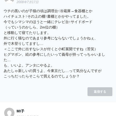
2008年7月17日
ウチの黒いのが子猫の頃は調理台↑冷蔵庫→食器棚とか
ハイチェスト↑その上の棚↑書棚とかかやってました。
今でもシマシマのほうと一緒にテレビ台↑サイドボード
（っていうのかしら、2m位の棚）
と移動して寝てたりします。
外に行く猫なのであまり参考にならないでしょうかねぇ、
外で木登りしてますし…
＜ここで外に出すなレスが付くと小町展開ですね（苦笑）
ヒグマボン、絵の参考にしたいって義母が持ってっちゃいまし
た…
も、いいよ。アンタにやるよ。
あたしゃ新しいの買うよ、今東京だし…って気分なんですが
こっちだったらそこらで買えるのでしょうか？
返信する
MI子