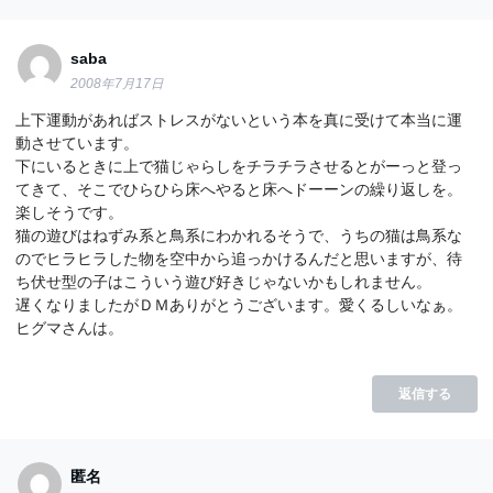
saba
2008年7月17日
上下運動があればストレスがないという本を真に受けて本当に運
動させています。
下にいるときに上で猫じゃらしをチラチラさせるとがーっと登っ
てきて、そこでひらひら床へやると床へドーーンの繰り返しを。
楽しそうです。
猫の遊びはねずみ系と鳥系にわかれるそうで、うちの猫は鳥系な
のでヒラヒラした物を空中から追っかけるんだと思いますが、待
ち伏せ型の子はこういう遊び好きじゃないかもしれません。
遅くなりましたがＤＭありがとうございます。愛くるしいなぁ。
ヒグマさんは。
返信する
匿名