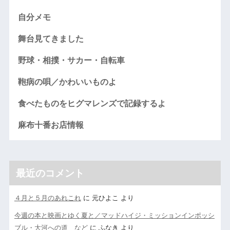
自分メモ
舞台見てきました
野球・相撲・サカー・自転車
鞄病の唄／かわいいものよ
食べたものをヒグマレンズで記録するよ
麻布十番お店情報
最近のコメント
４月と５月のあれこれ
に
元ひよこ
より
今週の本と映画とゆく夏と／マッドハイジ・ミッションインポッシ
ブル・大河への道 など
に
ふなき
より