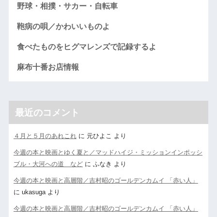
野球・相撲・サカー・自転車
鞄病の唄／かわいいものよ
食べたものをヒグマレンズで記録するよ
麻布十番お店情報
最近のコメント
４月と５月のあれこれ
に
元ひよこ
より
今週の本と映画とゆく夏と／マッドハイジ・ミッションインポッシ
ブル・大河への道 など
に
ふなき
より
今週の本と映画と高層階／吉村昭のゴールデンカムイ 「赤い人」
に
ukasuga
より
今週の本と映画と高層階／吉村昭のゴールデンカムイ 「赤い人」