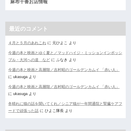
麻布十番お店情報
最近のコメント
４月と５月のあれこれ
に
元ひよこ
より
今週の本と映画とゆく夏と／マッドハイジ・ミッションインポッシ
ブル・大河への道 など
に
ふなき
より
今週の本と映画と高層階／吉村昭のゴールデンカムイ 「赤い人」
に
ukasuga
より
今週の本と映画と高層階／吉村昭のゴールデンカムイ 「赤い人」
に
ukasuga
より
冬晴れに猫の話を聞いてくれ／シニア猫が一年間通院と腎臓ケアフ
ードで頑張った話
に
ひよこ隊長
より