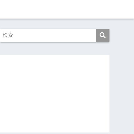
この映画を見よ！
この本を読め！
旅ゆけば