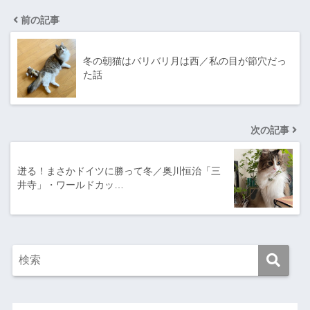
前の記事
冬の朝猫はバリバリ月は西／私の目が節穴だっ
た話
次の記事
迸る！まさかドイツに勝って冬／奥川恒治「三
井寺」・ワールドカッ…