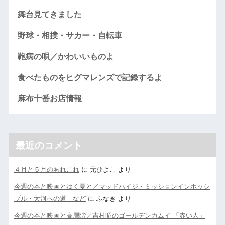
舞台見てきました
野球・相撲・サカー・自転車
鞄病の唄／かわいいものよ
食べたものをヒグマレンズで記録するよ
麻布十番お店情報
最近のコメント
４月と５月のあれこれ
に
元ひよこ
より
今週の本と映画とゆく夏と／マッドハイジ・ミッションインポッシ
ブル・大河への道 など
に
ふなき
より
今週の本と映画と高層階／吉村昭のゴールデンカムイ 「赤い人」