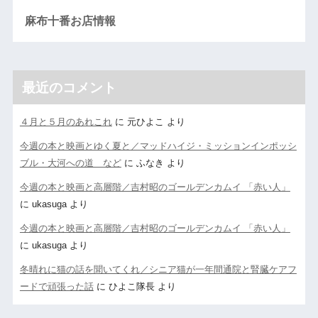
麻布十番お店情報
最近のコメント
４月と５月のあれこれ
に
元ひよこ
より
今週の本と映画とゆく夏と／マッドハイジ・ミッションインポッシ
ブル・大河への道 など
に
ふなき
より
今週の本と映画と高層階／吉村昭のゴールデンカムイ 「赤い人」
に
ukasuga
より
今週の本と映画と高層階／吉村昭のゴールデンカムイ 「赤い人」
に
ukasuga
より
冬晴れに猫の話を聞いてくれ／シニア猫が一年間通院と腎臓ケアフ
ードで頑張った話
に
ひよこ隊長
より