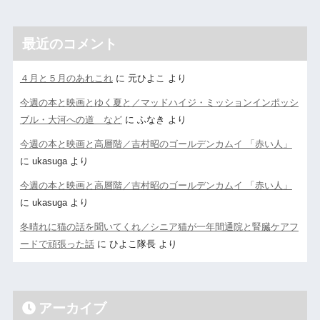
最近のコメント
４月と５月のあれこれ
に
元ひよこ
より
今週の本と映画とゆく夏と／マッドハイジ・ミッションインポッシ
ブル・大河への道 など
に
ふなき
より
今週の本と映画と高層階／吉村昭のゴールデンカムイ 「赤い人」
に
ukasuga
より
今週の本と映画と高層階／吉村昭のゴールデンカムイ 「赤い人」
に
ukasuga
より
冬晴れに猫の話を聞いてくれ／シニア猫が一年間通院と腎臓ケアフ
ードで頑張った話
に
ひよこ隊長
より
アーカイブ