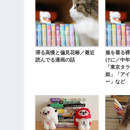
滞る高慢と偏見花椿／最近
服を着る
読んでる漫画の話
けに／中
「東京タ
姫」「ア
ー」など