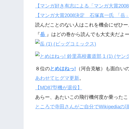
【マンガ好き有志による「マンガ大賞200
【マンガ大賞2008決定 石塚真一氏 「岳
読んだことのない人はこれを機会にぜひー
『
岳
』はどの巻から読んでも大丈夫だよ
８位の
とめはねっ!
（河合克敏）も面白い
あわせてヒグマ更新
。
【MD87型機が退役】
あらー、あたいこの飛行機何度か乗ったこ
ところで寺田さんがご自分でWikipedi