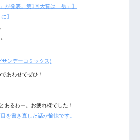
8」が発表。第1回大賞は「岳」】
」に】
。
ー。
のであわせてぜひ！
とあるわー。お疲れ様でした！
aの項目を書き直した話が愉快です。