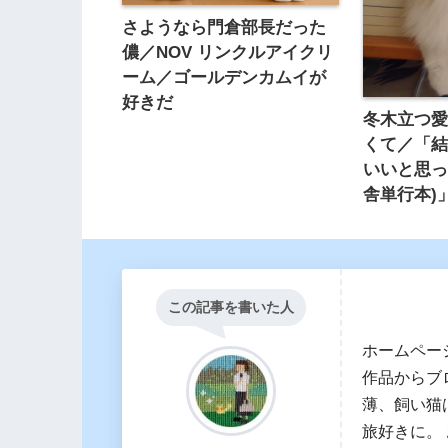
さようなら門倉部長だった
儂／NOV リンクルアイクリ
ーム／ゴールデンカムイが
好きだ
冬木立つ
くて／「
いいと思っ
舎単行本)
この記事を書いた人
ホームペー
作品からブ
薄、飼い猫
旅好きに。