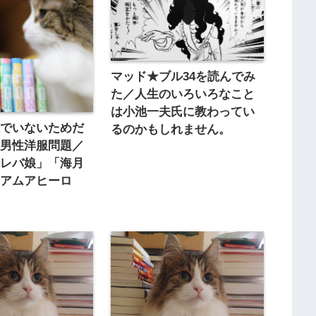
マッド★ブル34を読んでみ
た／人生のいろいろなこと
は小池一夫氏に教わってい
裸でいないためだ
るのかもしれません。
年男性洋服問題／
ラレバ娘」「海月
イアムアヒーロ