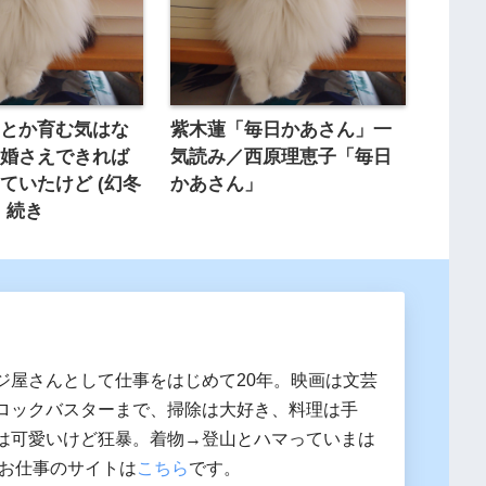
愛とか育む気はな
紫木蓮「毎日かあさん」一
結婚さえできれば
気読み／西原理恵子「毎日
ていたけど (幻冬
かあさん」
」続き
ジ屋さんとして仕事をはじめて20年。映画は文芸
ロックバスターまで、掃除は大好き、料理は手
は可愛いけど狂暴。着物→登山とハマっていまは
 お仕事のサイトは
こちら
です。