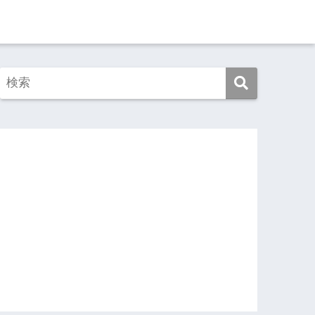
この映画を見よ！
この本を読め！
旅ゆけば