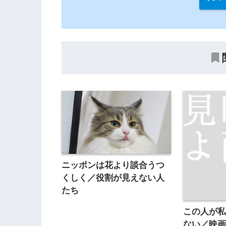
ニッポンは花より談合うつ
くしく／役割が見えない人
たち
この人が
ない／映