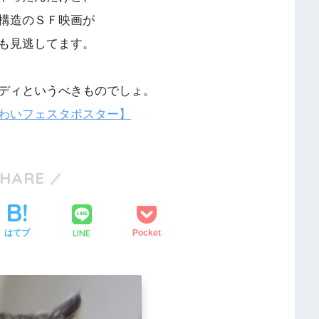
構造のＳＦ映画が
も見逃してます。
ディというべきものでしょ。
わいフェスタポスター】
SHARE
LINE
はてブ
Pocket