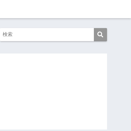
この映画を見よ！
この本を読め！
旅ゆけば