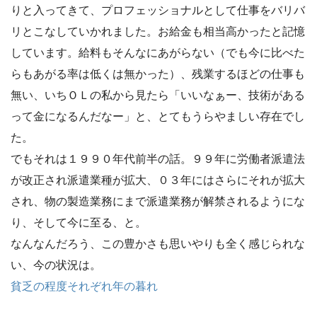
りと入ってきて、プロフェッショナルとして仕事をバリバ
リとこなしていかれました。お給金も相当高かったと記憶
しています。給料もそんなにあがらない（でも今に比べた
らもあがる率は低くは無かった）、残業するほどの仕事も
無い、いちＯＬの私から見たら「いいなぁー、技術がある
って金になるんだなー」と、とてもうらやましい存在でし
た。
でもそれは１９９０年代前半の話。９９年に労働者派遣法
が改正され派遣業種が拡大、０３年にはさらにそれが拡大
され、物の製造業務にまで派遣業務が解禁されるようにな
り、そして今に至る、と。
なんなんだろう、この豊かさも思いやりも全く感じられな
い、今の状況は。
貧乏の程度それぞれ年の暮れ