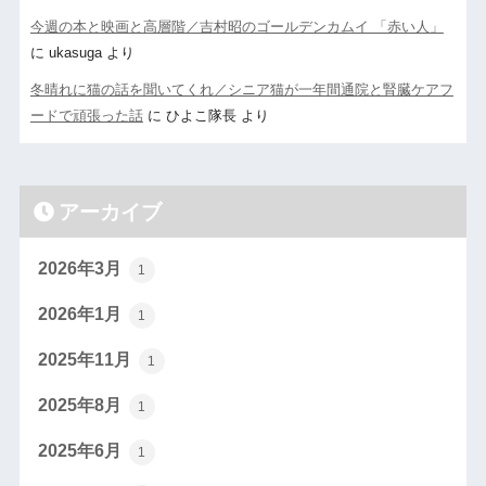
今週の本と映画と高層階／吉村昭のゴールデンカムイ 「赤い人」
に
ukasuga
より
冬晴れに猫の話を聞いてくれ／シニア猫が一年間通院と腎臓ケアフ
ードで頑張った話
に
ひよこ隊長
より
アーカイブ
2026年3月
1
2026年1月
1
2025年11月
1
2025年8月
1
2025年6月
1