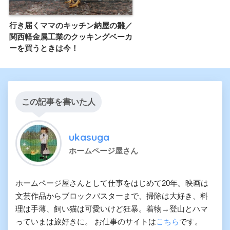
行き届くママのキッチン納屋の雛／
関西軽金属工業のクッキングベーカ
ーを買うときは今！
この記事を書いた人
ukasuga
ホームページ屋さん
ホームページ屋さんとして仕事をはじめて20年。映画は
文芸作品からブロックバスターまで、掃除は大好き、料
理は手薄、飼い猫は可愛いけど狂暴。着物→登山とハマ
っていまは旅好きに。 お仕事のサイトは
こちら
です。