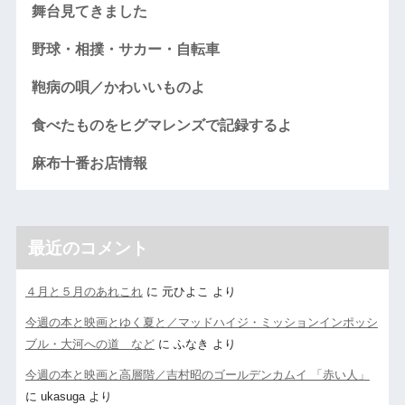
舞台見てきました
野球・相撲・サカー・自転車
鞄病の唄／かわいいものよ
食べたものをヒグマレンズで記録するよ
麻布十番お店情報
最近のコメント
４月と５月のあれこれ
に
元ひよこ
より
今週の本と映画とゆく夏と／マッドハイジ・ミッションインポッシ
ブル・大河への道 など
に
ふなき
より
今週の本と映画と高層階／吉村昭のゴールデンカムイ 「赤い人」
に
ukasuga
より