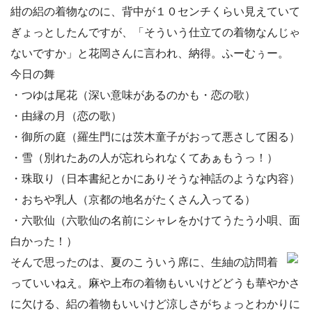
紺の絽の着物なのに、背中が１０センチくらい見えていて
ぎょっとしたんですが、「そういう仕立ての着物なんじゃ
ないですか」と花岡さんに言われ、納得。ふーむぅー。
今日の舞
・つゆは尾花（深い意味があるのかも・恋の歌）
・由縁の月（恋の歌）
・御所の庭（羅生門には茨木童子がおって悪さして困る）
・雪（別れたあの人が忘れられなくてあぁもうっ！）
・珠取り（日本書紀とかにありそうな神話のような内容）
・おちや乳人（京都の地名がたくさん入ってる）
・六歌仙（六歌仙の名前にシャレをかけてうたう小唄、面
白かった！）
そんで思ったのは、夏のこういう席に、生紬の訪問着
っていいねえ。麻や上布の着物もいいけどどうも華やかさ
に欠ける、絽の着物もいいけど涼しさがちょっとわかりに