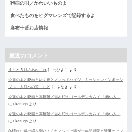
鞄病の唄／かわいいものよ
食べたものをヒグマレンズで記録するよ
麻布十番お店情報
最近のコメント
４月と５月のあれこれ
に
元ひよこ
より
今週の本と映画とゆく夏と／マッドハイジ・ミッションインポッシ
ブル・大河への道 など
に
ふなき
より
今週の本と映画と高層階／吉村昭のゴールデンカムイ 「赤い人」
に
ukasuga
より
今週の本と映画と高層階／吉村昭のゴールデンカムイ 「赤い人」
に
ukasuga
より
冬晴れに猫の話を聞いてくれ／シニア猫が一年間通院と腎臓ケアフ