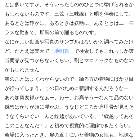
とは多いですが、そういったもののひとつに挙げられるか
もしれないものです。三弦（三味線）と唄を伴奏にして、
あるときは静かに、あるときは妖艶に、あるときはユーモ
ラスな動きで、屏風の前で踊るものです。
なにかよい動画や写真のサンプルはないかと調べてみたけ
ど、たとえば楽天で
「地唄舞」
で検索してもこれっしか該
当商品が見つからないくらい、割とマニアックなものなの
かもしれません。
舞のことはよくわからないので、踊る方の着物にばかり目
が行ってしまう。この日のために新調するんだろうなー、
あれ加賀友禅かなぁー、わー、お高そうーなんて品のない
感想ばかりが頭に浮かぶ。うなじどころか肩甲骨が見えそ
うなくらいぐいーんと繰越があいている、『繰越ってあそ
このことなんだ！』と初めて視覚的に理解できたくらい。
会場に入ったとき、扉の近くにいた着物の女性も、地味な