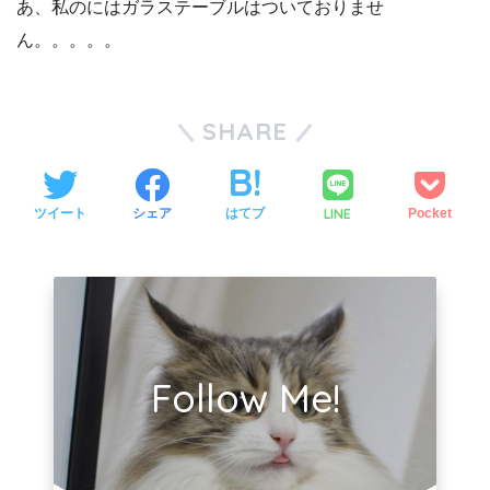
あ、私のにはガラステーブルはついておりませ
ん。。。。。
SHARE
LINE
ツイート
シェア
はてブ
Pocket
Follow Me!