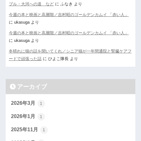
ブル・大河への道 など
に
ふなき
より
今週の本と映画と高層階／吉村昭のゴールデンカムイ 「赤い人」
に
ukasuga
より
今週の本と映画と高層階／吉村昭のゴールデンカムイ 「赤い人」
に
ukasuga
より
冬晴れに猫の話を聞いてくれ／シニア猫が一年間通院と腎臓ケアフ
ードで頑張った話
に
ひよこ隊長
より
アーカイブ
2026年3月
1
2026年1月
1
2025年11月
1