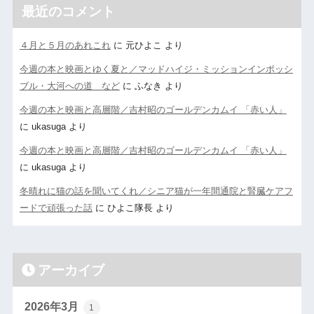
最近のコメント
４月と５月のあれこれ
に
元ひよこ
より
今週の本と映画とゆく夏と／マッドハイジ・ミッションインポッシ
ブル・大河への道 など
に
ふなき
より
今週の本と映画と高層階／吉村昭のゴールデンカムイ 「赤い人」
に
ukasuga
より
今週の本と映画と高層階／吉村昭のゴールデンカムイ 「赤い人」
に
ukasuga
より
冬晴れに猫の話を聞いてくれ／シニア猫が一年間通院と腎臓ケアフ
ードで頑張った話
に
ひよこ隊長
より
アーカイブ
2026年3月
1