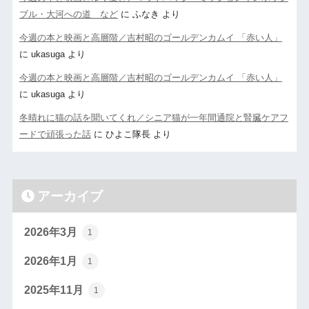
ブル・大河への道 など
に
ふなき
より
今週の本と映画と高層階／吉村昭のゴールデンカムイ 「赤い人」
に
ukasuga
より
今週の本と映画と高層階／吉村昭のゴールデンカムイ 「赤い人」
に
ukasuga
より
冬晴れに猫の話を聞いてくれ／シニア猫が一年間通院と腎臓ケアフ
ードで頑張った話
に
ひよこ隊長
より
アーカイブ
2026年3月
1
2026年1月
1
2025年11月
1