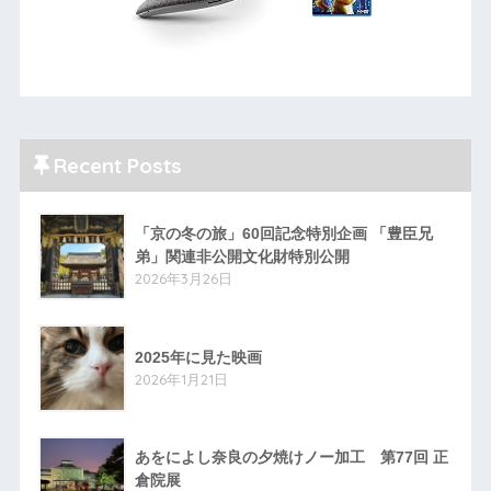
Recent Posts
「京の冬の旅」60回記念特別企画 「豊臣兄
弟」関連非公開文化財特別公開
2026年3月26日
2025年に見た映画
2026年1月21日
あをによし奈良の夕焼けノー加工 第77回 正
倉院展