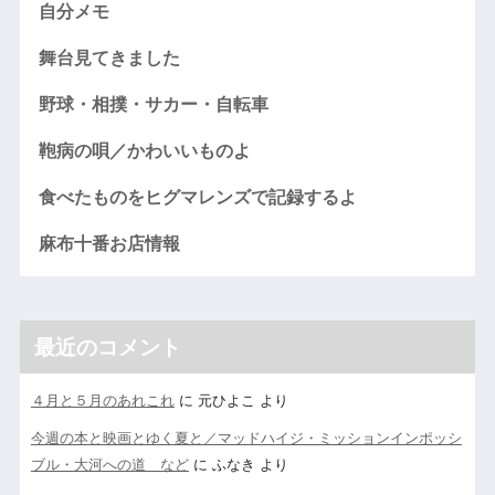
自分メモ
舞台見てきました
野球・相撲・サカー・自転車
鞄病の唄／かわいいものよ
食べたものをヒグマレンズで記録するよ
麻布十番お店情報
最近のコメント
４月と５月のあれこれ
に
元ひよこ
より
今週の本と映画とゆく夏と／マッドハイジ・ミッションインポッシ
ブル・大河への道 など
に
ふなき
より