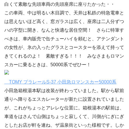
白くて素敵な先頭車両の先頭座席に座りたかった・・
この車両、中は明るい木目調で、天井は私鉄の特急電車と
は思えないほど高く、窓ガラスは広く、座席は二人分ずつ
ハの字型に開き、なんと快適な居住空間！ さらに特筆す
べきは、車内販売で缶チューハイを頼むと、アテンダント
の女性が、氷の入ったグラスとコースターを添えて持って
きてくれるのよ！ 素敵すぎる！！！ みなさまもロマン
スカーに乗るときは、50000系でぜひー！
TOMY プラレールS-37 小田急ロマンスカー50000系
小田急箱根湯本駅は改装が終わっていました。駅から駅前
通りへ降りるエスカレーターが新たに設置されていました
が、これがちょっとアレレな位置に。箱根湯本の駅前は、
車道をはさんで山側はちょっと寂しくて、川側がにぎにぎ
としたお店が軒を連ね、ザ温泉街といった様相です。しか