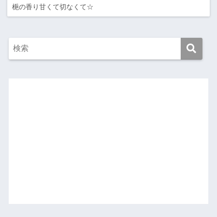
梔の香り甘くて切なくて☆