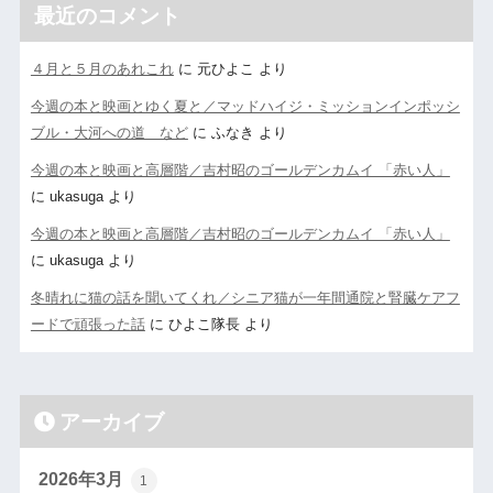
最近のコメント
４月と５月のあれこれ
に
元ひよこ
より
今週の本と映画とゆく夏と／マッドハイジ・ミッションインポッシ
ブル・大河への道 など
に
ふなき
より
今週の本と映画と高層階／吉村昭のゴールデンカムイ 「赤い人」
に
ukasuga
より
今週の本と映画と高層階／吉村昭のゴールデンカムイ 「赤い人」
に
ukasuga
より
冬晴れに猫の話を聞いてくれ／シニア猫が一年間通院と腎臓ケアフ
ードで頑張った話
に
ひよこ隊長
より
アーカイブ
2026年3月
1