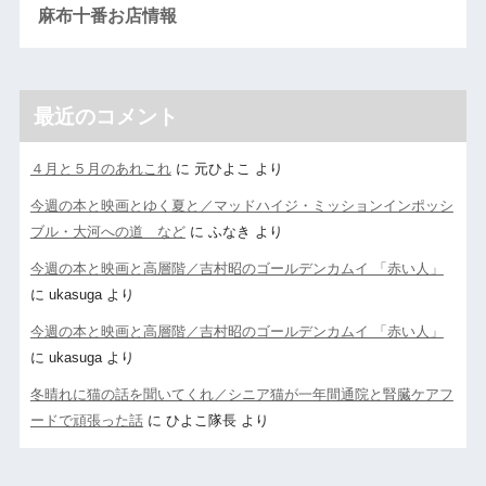
麻布十番お店情報
最近のコメント
４月と５月のあれこれ
に
元ひよこ
より
今週の本と映画とゆく夏と／マッドハイジ・ミッションインポッシ
ブル・大河への道 など
に
ふなき
より
今週の本と映画と高層階／吉村昭のゴールデンカムイ 「赤い人」
に
ukasuga
より
今週の本と映画と高層階／吉村昭のゴールデンカムイ 「赤い人」
に
ukasuga
より
冬晴れに猫の話を聞いてくれ／シニア猫が一年間通院と腎臓ケアフ
ードで頑張った話
に
ひよこ隊長
より