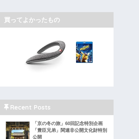
買ってよかったもの
Recent Posts
「京の冬の旅」60回記念特別企画
「豊臣兄弟」関連非公開文化財特別
公開