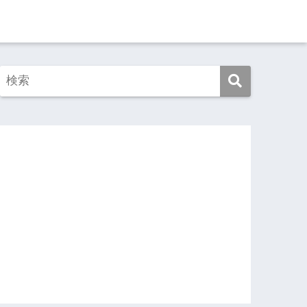
この映画を見よ！
この本を読め！
旅ゆけば