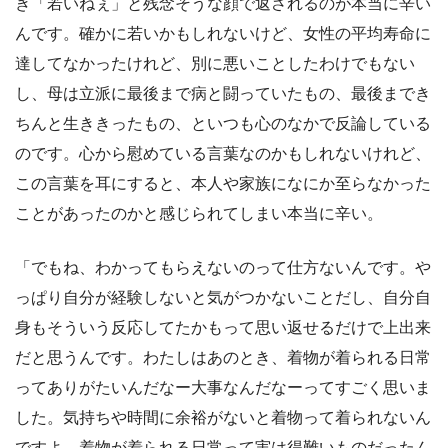
き「若いねぇ」と残念そうな顔で返されるのが本当に辛い
んです。確かに若いかもしれないけど、女性の平均寿命に
達してなかったけれど、別に悪いことしたわけでもない
し、母は立派に最後まで病と闘っていたもの、最後までき
ちんと生ききったもの、といつも心のなかで反論している
のです。心から慰めている言葉なのかもしれないけれど、
この言葉を耳にすると、本人や家族になにか至らなかった
ことがあったのかと感じられてしまい本当に辛い。
「でもね、わかってもらえないのって仕方ないんです。や
っぱり自分が経験しないと気がつかないことだし、自分自
身もそういう反応してたかもって思い返せるだけで上出来
だと思うんです。わたしはあのとき、着物が着られる日常
ってありがたいんだなー大事なんだなーってすごく思いま
した。気持ちや時間に余裕がないと着物って着られないん
ですよ。着物が着られる日常って実は得難いものだったん