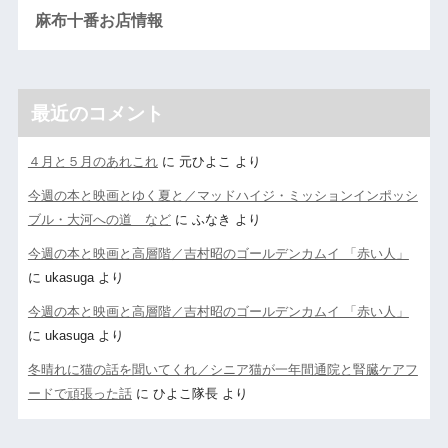
麻布十番お店情報
最近のコメント
４月と５月のあれこれ
に
元ひよこ
より
今週の本と映画とゆく夏と／マッドハイジ・ミッションインポッシ
ブル・大河への道 など
に
ふなき
より
今週の本と映画と高層階／吉村昭のゴールデンカムイ 「赤い人」
に
ukasuga
より
今週の本と映画と高層階／吉村昭のゴールデンカムイ 「赤い人」
に
ukasuga
より
冬晴れに猫の話を聞いてくれ／シニア猫が一年間通院と腎臓ケアフ
ードで頑張った話
に
ひよこ隊長
より