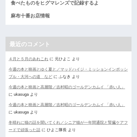
食べたものをヒグマレンズで記録するよ
麻布十番お店情報
最近のコメント
４月と５月のあれこれ
に
元ひよこ
より
今週の本と映画とゆく夏と／マッドハイジ・ミッションインポッシ
ブル・大河への道 など
に
ふなき
より
今週の本と映画と高層階／吉村昭のゴールデンカムイ 「赤い人」
に
ukasuga
より
今週の本と映画と高層階／吉村昭のゴールデンカムイ 「赤い人」
に
ukasuga
より
冬晴れに猫の話を聞いてくれ／シニア猫が一年間通院と腎臓ケアフ
ードで頑張った話
に
ひよこ隊長
より