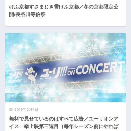
けふ京都すさまじき雪けふ京都／冬の京都限定公
開/長谷川等伯祭
2019年2月4日
無料で見せているのはすべて広告／ユーリオンア
イス一挙上映第三週目（毎年シーズン前にやれば