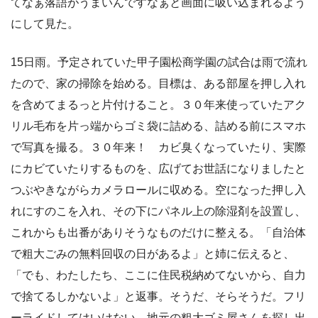
てなぁ落語がうまいんですなぁと画面に吸い込まれるよう
にして見た。
15日雨。予定されていた甲子園松商学園の試合は雨で流れ
たので、家の掃除を始める。目標は、ある部屋を押し入れ
を含めてまるっと片付けること。３０年来使っていたアク
リル毛布を片っ端からゴミ袋に詰める、詰める前にスマホ
で写真を撮る。３０年来！ カビ臭くなっていたり、実際
にカビていたりするものを、広げてお世話になりましたと
つぶやきながらカメラロールに収める。空になった押し入
れにすのこを入れ、その下にパネル上の除湿剤を設置し、
これからも出番がありそうなものだけに整える。「自治体
で粗大ごみの無料回収の日があるよ」と姉に伝えると、
「でも、わたしたち、ここに住民税納めてないから、自力
で捨てるしかないよ」と返事。そうだ、そらそうだ。フリ
ーライドしてはいけない。地元の粗大ゴミ屋さんを探し出