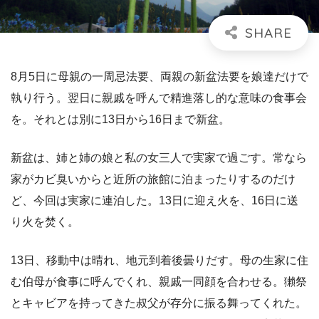
8月5日に母親の一周忌法要、両親の新盆法要を娘達だけで
執り行う。翌日に親戚を呼んで精進落し的な意味の食事会
を。それとは別に13日から16日まで新盆。
新盆は、姉と姉の娘と私の女三人で実家で過ごす。常なら
家がカビ臭いからと近所の旅館に泊まったりするのだけ
ど、今回は実家に連泊した。13日に迎え火を、16日に送
り火を焚く。
13日、移動中は晴れ、地元到着後曇りだす。母の生家に住
む伯母が食事に呼んでくれ、親戚一同顔を合わせる。獺祭
とキャビアを持ってきた叔父が存分に振る舞ってくれた。