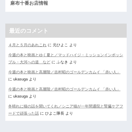
麻布十番お店情報
最近のコメント
４月と５月のあれこれ
に
元ひよこ
より
今週の本と映画とゆく夏と／マッドハイジ・ミッションインポッシ
ブル・大河への道 など
に
ふなき
より
今週の本と映画と高層階／吉村昭のゴールデンカムイ 「赤い人」
に
ukasuga
より
今週の本と映画と高層階／吉村昭のゴールデンカムイ 「赤い人」
に
ukasuga
より
冬晴れに猫の話を聞いてくれ／シニア猫が一年間通院と腎臓ケアフ
ードで頑張った話
に
ひよこ隊長
より