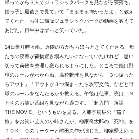
帰ってから３人でジュラシックパークを見ながら寝落ち。
姪っ子は最後まで見ていて「まぁまぁ怖かったよ」と教え
てくれた。お礼に猫版ジュラシックパークの動画を教えて
あげた。再生中はずっと笑っていた。
14日曇り時々雨。近隣の方がちらほらときてくださる。母
たちの寝室が荷物置き場みたいになっていたけれど、思い
切って荷物を整理し寝られるようにした。ところで姪は野
球のルールがわからぬ。高校野球を見ながら「３つ振った
らアウト」「アウトが３つ溜まったら攻守交代」などと野
球のルールをなんたるかを教える。午後は仕事。夜は、Ｎ
ＨＫのお笑い番組を見ながら過ごす。「超入門 落語
THE MOVIE」というものを見る。入船亭扇辰の「茄子
娘」をお笑い芸人の小峠さんが、柳家喬太郎の「死神」を
ＴＯＫＩＯのリーダーと嶋田久作が演じる。柳家喬太郎っ