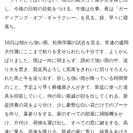
し、今後の日程の目処をつける。午後は仕事。夜は「ガー
ディアンズ・オブ・ギャラクシー」を見る。姪、早々に寝
落ち。
16日は朝から強い雨。松商学園の試合を見る。常連の盛岡
大付属にここまで粘りを見せられたら十分です、よくがん
ばりました。雨は一向に弱まらず、諦めて強い雨の中、送
り火を焚き、競走馬よろしく尻尾をきれいに切りそろえら
れた馬と牛を送り出す。折しも強い雨が降っている時間帯
のこと。予定より早く葬儀屋さんがきて、新盆に使った道
具を回収していく。仲の良い親戚が顔を出してくれる。新
盆供養の花をより分け、少し豪勢な白い花だけでのブーケ
を作り、墓参りをする。家のすべての部屋に掃除機をか
け、片付け、荷物を運び出し、すべての窓に鍵をする。高
速に乗る。高速を降りる。親戚の家に寄り、線香をあげさ