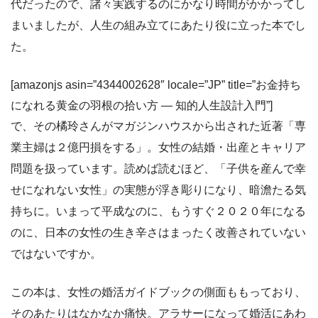
代だったので、諸々実践するのにかなり時間がかかってし
まいましたが、人生の組み立てにあたり役に立った本でし
た。
[amazonjs asin=”4344002628″ locale=”JP” title=”お金持ち
になれる黄金の羽根の拾い方 ― 知的人生設計入門”]
で、その橘玲さんがマガジンハウスから出された近著「専
業主婦は２億円損をする」。女性の結婚・出産とキャリア
問題を扱っています。読めば読むほど、「子供を産んで幸
せになれない女性」の実態が浮き彫りになり、暗澹たる気
持ちに。いまって平成なのに、もうすぐ２０２０年になる
のに、日本の女性の生き辛さはまったく改善されていない
ではないですか。
この本は、女性の婚活ガイドブックの側面ももっており、
そのあたりはなかなか痛快。アラサーになって婚活にあわ