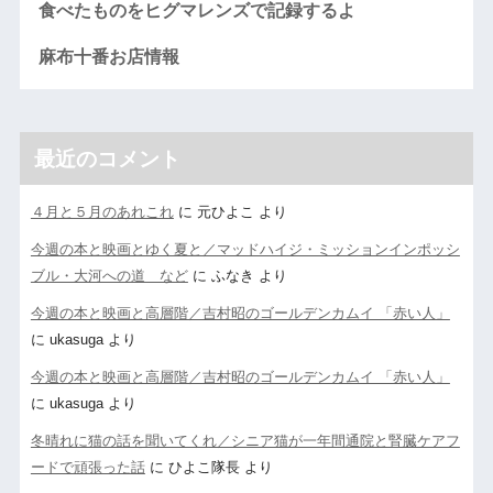
食べたものをヒグマレンズで記録するよ
麻布十番お店情報
最近のコメント
４月と５月のあれこれ
に
元ひよこ
より
今週の本と映画とゆく夏と／マッドハイジ・ミッションインポッシ
ブル・大河への道 など
に
ふなき
より
今週の本と映画と高層階／吉村昭のゴールデンカムイ 「赤い人」
に
ukasuga
より
今週の本と映画と高層階／吉村昭のゴールデンカムイ 「赤い人」
に
ukasuga
より
冬晴れに猫の話を聞いてくれ／シニア猫が一年間通院と腎臓ケアフ
ードで頑張った話
に
ひよこ隊長
より