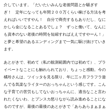
介しています。「だいたいみんな老後問題とか騒ぎす
ぎ！ 定年になっても年間２００万くらい稼げる方法を考
えればいいですやん！ 自分で商売するもありだし、なに
かしら金になることあるでしょ？ ずっと働いて、なんに
も資本のない老後の時間を短縮すればええですやーん！」
と夢と希望のあるエンディングまで一気に駆け抜けていき
ます。
あとがきで、初めて（私の観測範囲内では初めて）、プラ
イベートなことにも触れられており、ちょっと感動。今の
橘玲さんは、ツイッタを見る限り、年に三ヶ月フラフラ遊
んでる気楽なライターのおっちゃんという感じです。こん
な子育ての苦労もしてないおっちゃんに、適当なこと言わ
れたくないわ、とプンスカ怒りながら読み進めることにな
るのですが、最後の最後のあとがきで「あらあらまぁまぁ