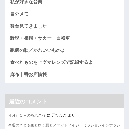
私が好きな音楽
自分メモ
舞台見てきました
野球・相撲・サカー・自転車
鞄病の唄／かわいいものよ
食べたものをヒグマレンズで記録するよ
麻布十番お店情報
最近のコメント
４月と５月のあれこれ
に
元ひよこ
より
今週の本と映画とゆく夏と／マッドハイジ・ミッションインポッシ