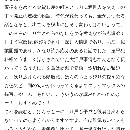
棄捐令をめぐる金貸し屋の町人と与力に渡世人を交えての
丁々発止の連続の物語。時代が変わっても、金がまつわる
話となると、出てくる役者にはそう変わりはないようで、
この空白の１０年とやらのなにをかを考えながらも読めて
しまう寛政経済物語であり、深川人情噺であり、お江戸職
業図鑑であり、かなり読み応えのあるお話でした。鬼平犯
科帳でうまーくぼかされていた大江戸事情もなんとなく伝
わってくるうえに、文章は硬派で簡潔、途切れない緊迫
と、繰り広げられる頭脳戦、ほんのちょっぴりの控えめな
お色気と、雨の匂いが伝わってくるよなクライマックスの
描写。やーん、あたい、こういうのが読みたかったのよ
ー！ おすすめです！
これを読むと、ほんっとーに、江戸も平成も役者は変わら
ないってのがよくわかりますですよ。今は景気もいい人も
いるようだから、数年前に比べて「喉元過ぎれば」な時代