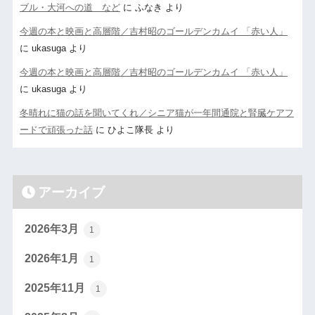
ブル・大河への道 など
に
ふなき
より
今週の本と映画と高層階／吉村昭のゴールデンカムイ 「赤い人」
に
ukasuga
より
今週の本と映画と高層階／吉村昭のゴールデンカムイ 「赤い人」
に
ukasuga
より
冬晴れに猫の話を聞いてくれ／シニア猫が一年間通院と腎臓ケアフ
ードで頑張った話
に
ひよこ隊長
より
アーカイブ
2026年3月
1
2026年1月
1
2025年11月
1