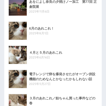
あをによし奈良の夕焼けノー加工 第77回 正
倉院展
2025年11月6日
6月のあれこれ！
2025年8月1日
４月と５月のあれこれ
2025年6月16日
電子レンジで卵を爆発させたがオーブン併設
機能のためなんとかなったかもしれない話
2025年5月27日
３月のあれこれ／飴ちゃん買った事件などの
巻