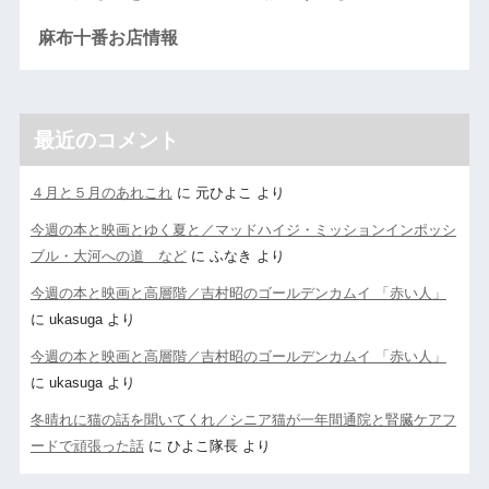
麻布十番お店情報
最近のコメント
４月と５月のあれこれ
に
元ひよこ
より
今週の本と映画とゆく夏と／マッドハイジ・ミッションインポッシ
ブル・大河への道 など
に
ふなき
より
今週の本と映画と高層階／吉村昭のゴールデンカムイ 「赤い人」
に
ukasuga
より
今週の本と映画と高層階／吉村昭のゴールデンカムイ 「赤い人」
に
ukasuga
より
冬晴れに猫の話を聞いてくれ／シニア猫が一年間通院と腎臓ケアフ
ードで頑張った話
に
ひよこ隊長
より