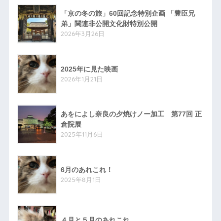
「京の冬の旅」60回記念特別企画 「豊臣兄
弟」関連非公開文化財特別公開
2026年3月26日
2025年に見た映画
2026年1月21日
あをによし奈良の夕焼けノー加工 第77回 正
倉院展
2025年11月6日
6月のあれこれ！
2025年8月1日
４月と５月のあれこれ