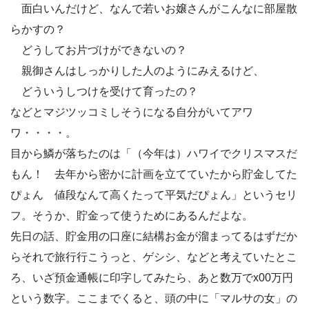
面白いんだけど、なんで若いお嬢さんがこんなに部屋散
らかすの？
どうしてお片づけができないの？
親御さんはしっかりした人のようにみえるけど、
どういうしつけを受けて育ったの？
などとマジツッコミしそうになる自分がいてアワ
ワ・・・・。
目から鱗が落ちたのは「（今年は）ハワイでクリスマスだ
もん！ 去年から密かに計画を立てていたから貯金してた
ぴょん 値段なんて高くたって平気だぴょん」というセリ
フ。そうか、貯金って使うためにあるんだよな。
先日の話、貯金用の口座に結構お金が溜まってるはずだか
らそれで旅行行こうっと、ゲシシ、などと考えていたとこ
ろ、いざ預金通帳に印字してみたら、あと数万でx00万円
という数字。ここまでくると、頭の中に「マルサの女」の