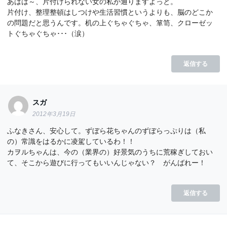
あはは～、片付けられない女の私が通りますよっと。
片付け、整理整頓はしつけや生活習慣というよりも、脳のどこか
の問題だと思うんです。机の上ぐちゃぐちゃ、箪笥、クローゼッ
トぐちゃぐちゃ･･･（涙）
返信する
スガ
2012年3月19日
ふなきさん、安心して。ずぼら花ちゃんのずぼらっぷりは（私
の）常識をはるかに凌駕しているわ！！
カヲルちゃんは、今の（業界の）好景気のうちに荒稼ぎしておい
て、そこから遊びに行ってもいいんじゃない？ がんばれー！
返信する