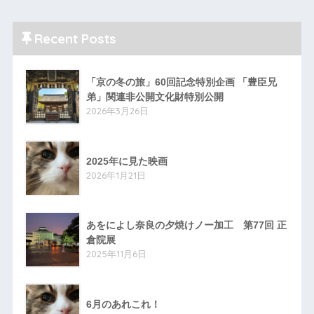
Recent Posts
「京の冬の旅」60回記念特別企画 「豊臣兄
弟」関連非公開文化財特別公開
2026年3月26日
2025年に見た映画
2026年1月21日
あをによし奈良の夕焼けノー加工 第77回 正
倉院展
2025年11月6日
6月のあれこれ！