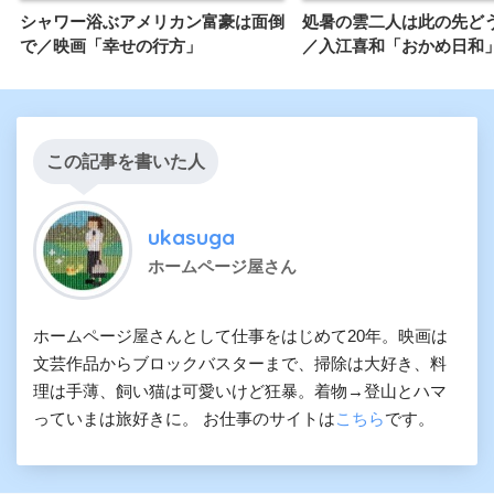
シャワー浴ぶアメリカン富豪は面倒
処暑の雲二人は此の先ど
で／映画「幸せの行方」
／入江喜和「おかめ日和
この記事を書いた人
ukasuga
ホームページ屋さん
ホームページ屋さんとして仕事をはじめて20年。映画は
文芸作品からブロックバスターまで、掃除は大好き、料
理は手薄、飼い猫は可愛いけど狂暴。着物→登山とハマ
っていまは旅好きに。 お仕事のサイトは
こちら
です。