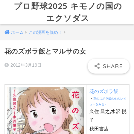
プロ野球2025 キモノの国の
エクソダス
ホーム
この漫画を読め！
花のズボラ飯とマルサの女
2012年3月19日
花のズボラ飯
花のズボラ飯の他のレビ
ューをみる»
久住 昌之,水沢 悦
子
秋田書店