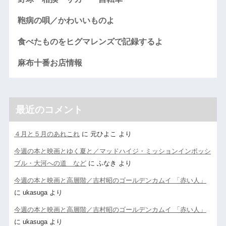
鞄病の唄／かわいいものよ
食べたものをヒグマレンズで記録するよ
麻布十番お店情報
最近のコメント
４月と５月のあれこれ
に
元ひよこ
より
今週の本と映画とゆく夏と／マッドハイジ・ミッションインポッシ
ブル・大河への道 など
に
ふなき
より
今週の本と映画と高層階／吉村昭のゴールデンカムイ 「赤い人」
に
ukasuga
より
今週の本と映画と高層階／吉村昭のゴールデンカムイ 「赤い人」
に
ukasuga
より