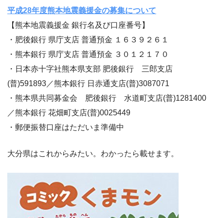
平成28年度熊本地震義援金の募集について
【熊本地震義援金 銀行名及び口座番号】
・肥後銀行 県庁支店 普通預金 １６３９２６１
・熊本銀行 県庁支店 普通預金 ３０１２１７０
・日本赤十字社熊本県支部 肥後銀行 三郎支店
(普)591893／熊本銀行 日赤通支店(普)3087071
・熊本県共同募金会 肥後銀行 水道町支店(普)1281400
／熊本銀行 花畑町支店(普)0025449
・郵便振替口座はただいま準備中
大分県はこれからみたい。わかったら載せます。