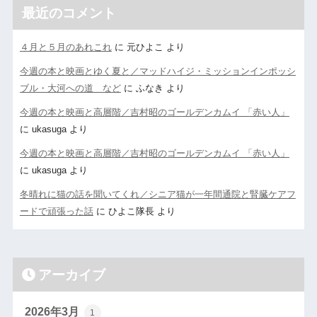
最近のコメント
４月と５月のあれこれ
に
元ひよこ
より
今週の本と映画とゆく夏と／マッドハイジ・ミッションインポッシ
ブル・大河への道 など
に
ふなき
より
今週の本と映画と高層階／吉村昭のゴールデンカムイ 「赤い人」
に
ukasuga
より
今週の本と映画と高層階／吉村昭のゴールデンカムイ 「赤い人」
に
ukasuga
より
冬晴れに猫の話を聞いてくれ／シニア猫が一年間通院と腎臓ケアフ
ードで頑張った話
に
ひよこ隊長
より
アーカイブ
2026年3月
1