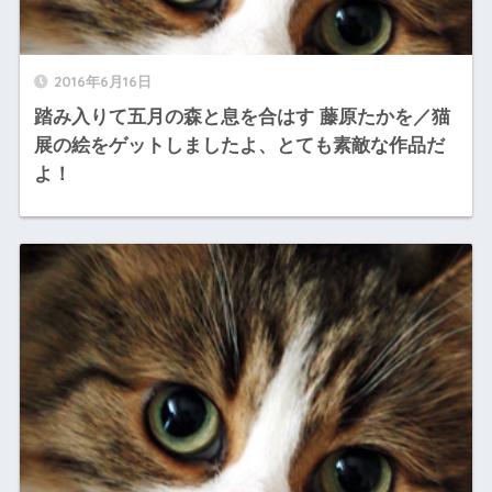
2016年6月16日
踏み入りて五月の森と息を合はす 藤原たかを／猫
展の絵をゲットしましたよ、とても素敵な作品だ
よ！