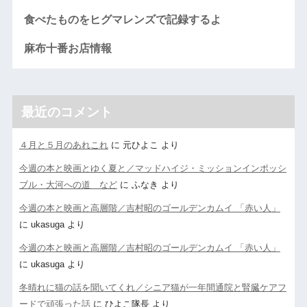
食べたものをヒグマレンズで記録するよ
麻布十番お店情報
最近のコメント
４月と５月のあれこれ
に
元ひよこ
より
今週の本と映画とゆく夏と／マッドハイジ・ミッションインポッシ
ブル・大河への道 など
に
ふなき
より
今週の本と映画と高層階／吉村昭のゴールデンカムイ 「赤い人」
に
ukasuga
より
今週の本と映画と高層階／吉村昭のゴールデンカムイ 「赤い人」
に
ukasuga
より
冬晴れに猫の話を聞いてくれ／シニア猫が一年間通院と腎臓ケアフ
ードで頑張った話
に
ひよこ隊長
より