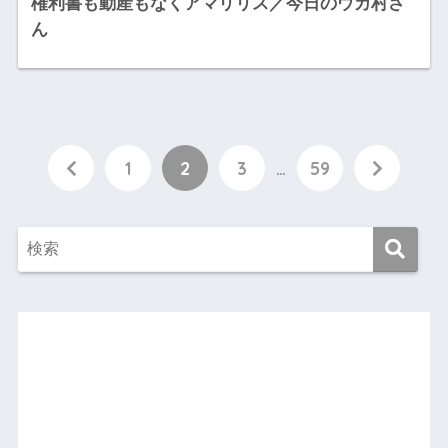
権利書も動産もなくアマリリス／今日のウカ村さ
ん
1
2
3
…
59