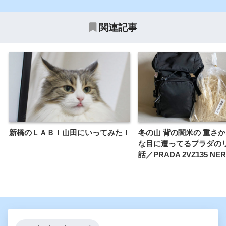
関連記事
新橋のＬＡＢＩ山田にいってみた！
冬の山 背の闇米の 重さ
な目に遭ってるプラダの
話／PRADA 2VZ135 NE