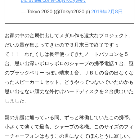
pic.twitter.com/F5gNRCywwV
— Tokyo 2020 (@Tokyo2020jp)
2019年2月8日
お家の中の金属供出してメダル作る遠大なプロジェクト、
だいぶ量が集まってきたので３月末日で終了ですっ
て！！ わたくしは長年使ってきたノートパソコンを５
台、思い出深いボロッボロのシャープの携帯電話１台、謎
のブラックベリーっぽい端末１台、ＪＢＬの音の出なくな
ったスピーカー１セット、どうやってつないでいたのかも
思い出せない頑丈な外付けハードディスクを２台供出いた
しました。
親の介護に通っている間、ずっと稼働していたこの携帯。
小さくて薄くて最高、シャープの名機。このサイズのフィ
ーチャーフォンはもうこの世になくてほんとうに寂しい。