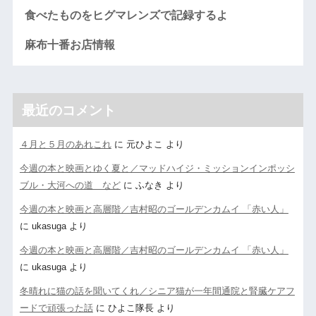
食べたものをヒグマレンズで記録するよ
麻布十番お店情報
最近のコメント
４月と５月のあれこれ
に
元ひよこ
より
今週の本と映画とゆく夏と／マッドハイジ・ミッションインポッシ
ブル・大河への道 など
に
ふなき
より
今週の本と映画と高層階／吉村昭のゴールデンカムイ 「赤い人」
に
ukasuga
より
今週の本と映画と高層階／吉村昭のゴールデンカムイ 「赤い人」
に
ukasuga
より
冬晴れに猫の話を聞いてくれ／シニア猫が一年間通院と腎臓ケアフ
ードで頑張った話
に
ひよこ隊長
より