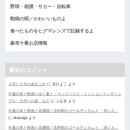
野球・相撲・サカー・自転車
鞄病の唄／かわいいものよ
食べたものをヒグマレンズで記録するよ
麻布十番お店情報
最近のコメント
４月と５月のあれこれ
に
元ひよこ
より
今週の本と映画とゆく夏と／マッドハイジ・ミッションインポッシ
ブル・大河への道 など
に
ふなき
より
今週の本と映画と高層階／吉村昭のゴールデンカムイ 「赤い人」
に
ukasuga
より
今週の本と映画と高層階／吉村昭のゴールデンカムイ 「赤い人」