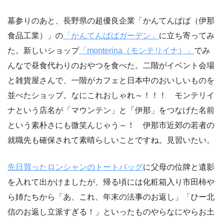
墓参りのあと、長野県の超優良企業「かんてんぱぱ（伊那
食品工業）」の
「かんてんぱぱガーデン」
に立ち寄ってみ
た。新しいショップ
「monterina（モンテリイナ）」
でみ
んなで昼食代わりのおやつを食べた。二階がイベント会場
と雑貨屋さんで、一階がカフェと日本中のおいしいものを
並べたショップ。なにこれおしゃれ～！！！ モンテリイ
ナという店名が「マウンテン」と「伊那」をつなげた名前
という素朴さにも微笑んじゃう～！ 伊那市近郊の若者の
就職先も確保されて素晴らしいことですね。見習いたい。
先日買ったロンシャンのトートバッグ
に父母の位牌と遺影
を入れて出かけましたが、帰る頃には化粧箱入り市田柿や
ら姉たちから「あ、これ、年末の法事のお返し」「ひー北
信のお返し立派すぎる！」といったものやらなにやらお土