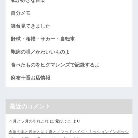
私が好きな音楽
自分メモ
舞台見てきました
野球・相撲・サカー・自転車
鞄病の唄／かわいいものよ
食べたものをヒグマレンズで記録するよ
麻布十番お店情報
最近のコメント
４月と５月のあれこれ
に
元ひよこ
より
今週の本と映画とゆく夏と／マッドハイジ・ミッションインポッシ