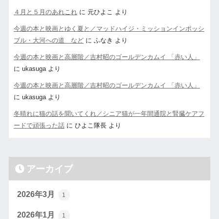
４月と５月のあれこれ
に
元ひよこ
より
今週の本と映画とゆく夏と／マッドハイジ・ミッションインポッシ
ブル・大河への道 など
に
ふなき
より
今週の本と映画と高層階／吉村昭のゴールデンカムイ 「赤い人」
に
ukasuga
より
今週の本と映画と高層階／吉村昭のゴールデンカムイ 「赤い人」
に
ukasuga
より
冬晴れに猫の話を聞いてくれ／シニア猫が一年間通院と腎臓ケアフ
ードで頑張った話
に
ひよこ隊長
より
アーカイブ
2026年3月
1
2026年1月
1