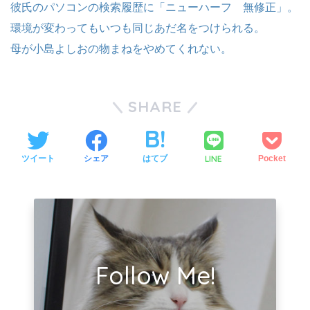
彼氏のパソコンの検索履歴に「ニューハーフ 無修正」。
環境が変わってもいつも同じあだ名をつけられる。
母が小島よしおの物まねをやめてくれない。
SHARE
LINE
ツイート
シェア
はてブ
Pocket
Follow Me!