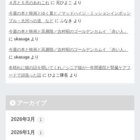
４月と５月のあれこれ
に
元ひよこ
より
今週の本と映画とゆく夏と／マッドハイジ・ミッションインポッシ
ブル・大河への道 など
に
ふなき
より
今週の本と映画と高層階／吉村昭のゴールデンカムイ 「赤い人」
に
ukasuga
より
今週の本と映画と高層階／吉村昭のゴールデンカムイ 「赤い人」
に
ukasuga
より
冬晴れに猫の話を聞いてくれ／シニア猫が一年間通院と腎臓ケアフ
ードで頑張った話
に
ひよこ隊長
より
アーカイブ
2026年3月
1
2026年1月
1